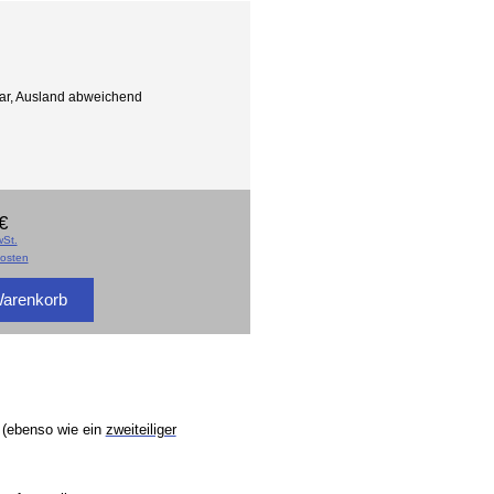
gbar, Ausland abweichend
€
St.
osten
t (ebenso wie ein
zweiteiliger