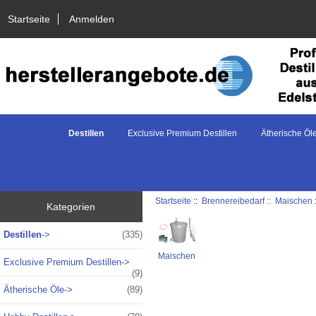
Startseite
Anmelden
Destillen
Exclusive Premium Destillen
Ätherische Öl
Startseite
::
Brennereibedarf ::
Maischen
Kategorien
Destillen
->
(335)
Maischen
Exclusive Premium Destillen->
(9)
Ätherische Öle->
(89)