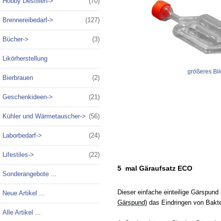
Hobby Destillen->
(70)
Brennereibedarf->
(127)
Bücher->
(3)
Likörherstellung
größeres Bil
Bierbrauen
(2)
Geschenkideen->
(21)
Kühler und Wärmetauscher->
(56)
Laborbedarf->
(24)
Lifestiles->
(22)
5 mal Gäraufsatz ECO
Sonderangebote ...
Dieser einfache einteilige Gärspund 
Neue Artikel ...
Gärspund
) das Eindringen von Bakt
Alle Artikel ...