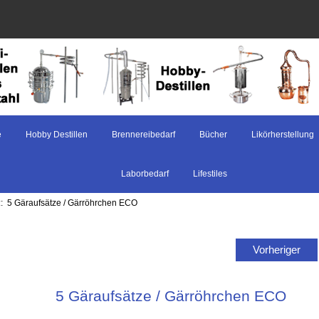
e
Hobby Destillen
Brennereibedarf
Bücher
Likörherstellung
Laborbedarf
Lifestiles
:: 5 Gäraufsätze / Gärröhrchen ECO
Vorheriger
5 Gäraufsätze / Gärröhrchen ECO